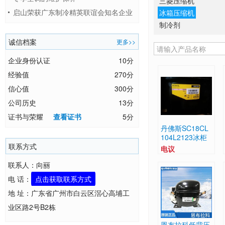
三菱压缩机
启山荣获广东制冷精英联谊会知名企业
冰箱压缩机
制冷剂
奖项
诚信档案
更多>>
企业身份认证
10分
经验值
270分
信心值
300分
公司历史
13分
证书与荣耀
查看证书
5分
丹佛斯SC18CL
104L2123冰柜
联系方式
压缩机 冷藏冷冻
电议
专用机 尼德科
联系人：向丽
电 话：
点击获取联系方式
地 址：广东省广州市白云区滘心高埔工
业区路2号B2栋
恩布拉科低背压