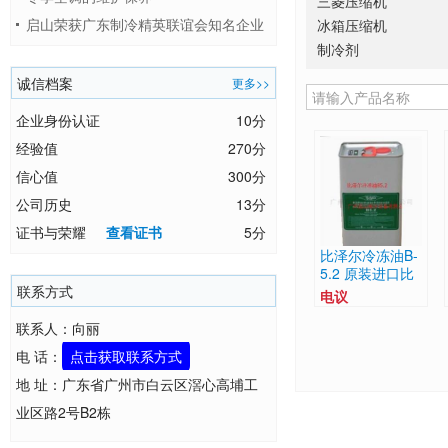
三菱压缩机
启山荣获广东制冷精英联谊会知名企业
冰箱压缩机
制冷剂
奖项
诚信档案
更多>>
企业身份认证
10分
经验值
270分
信心值
300分
公司历史
13分
证书与荣耀
查看证书
5分
比泽尔冷冻油B-
5.2 原装进口比
联系方式
泽尔压缩机油
电议
联系人：向丽
电 话：
点击获取联系方式
地 址：广东省广州市白云区滘心高埔工
业区路2号B2栋