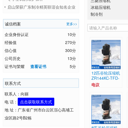
三菱压缩机
启山荣获广东制冷精英联谊会知名企业
冰箱压缩机
制冷剂
奖项
诚信档案
更多>>
企业身份认证
10分
经验值
270分
信心值
300分
公司历史
13分
证书与荣耀
查看证书
5分
12匹谷轮压缩机
ZR144KC-TFD-
联系方式
522 价格、大型
电议
中央空调制
联系人：向丽
电 话：
点击获取联系方式
地 址：广东省广州市白云区滘心高埔工
业区路2号B2栋
8匹谷轮压缩机